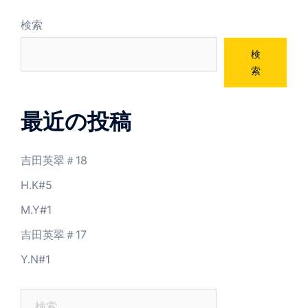
ゲ
ー
検索
シ
検
ョ
索
ン
最近の投稿
吉田英翠＃18
H.K#5
M.Y#1
吉田英翠＃17
Y.N#1
検