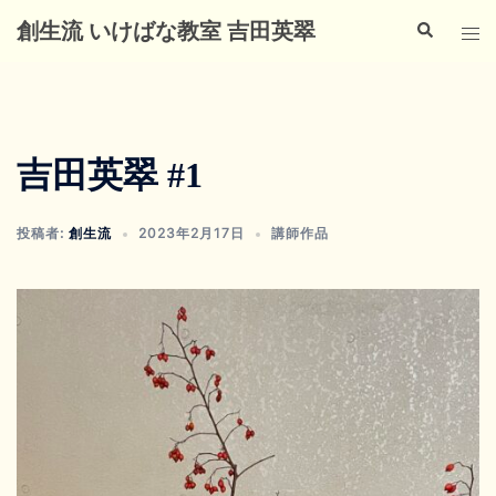
コ
検
ト
創生流 いけばな教室 吉田英翠
ン
索
グ
テ
ル
ン
メ
ツ
ニ
へ
吉田英翠 #1
ュ
ス
ー
キ
投稿者:
創生流
2023年2月17日
講師作品
ッ
プ