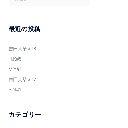
索:
最近の投稿
吉田英翠＃18
H.K#5
M.Y#1
吉田英翠＃17
Y.N#1
カテゴリー