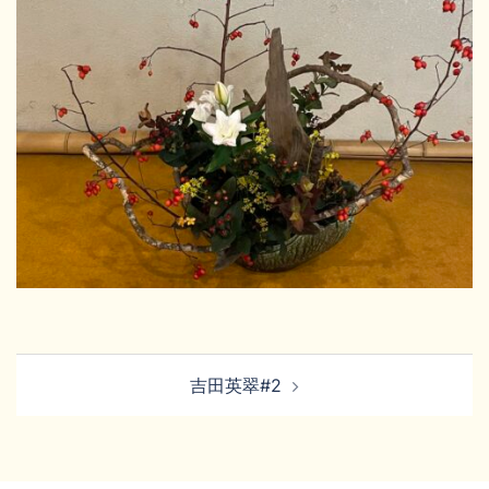
投
吉田英翠#2
稿
ナ
ビ